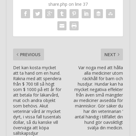
share.php
on line
37
PREVIOUS
NEXT
Det kan kosta mycket
Var noga med att hålla
att ta hand om en hund.
alla mediciner utom
Räkna med att spendera
räckhåll för barn och
från $ 700 till så högt
husdjur. Hundar kan ha
som $ 1000 på ett år för
mycket negativa effekter
att betala för läkarvård,
från även små mängder
mat och andra objekt
av mediciner avsedda för
som behövs. Akut
människor. Gör säker du
veterinär vård är mycket
har din veterinarian ‘
dyrt, i vissa fall tusentals
antal händig i tillfället din
dollar, så du kanske vill
hund gör oavsiktligt
överväga att köpa
svälja din medicin.
sällskapsdjur