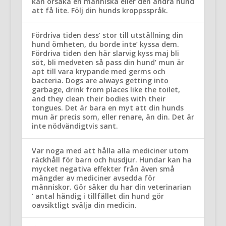
kan orsaka en människa eller den andra hund
att få lite. Följ din hunds kroppsspråk.
Fördriva tiden dess’ stor till utställning din
hund ömheten, du borde inte’ kyssa dem.
Fördriva tiden den här slarvig kyss maj bli
söt, bli medveten så pass din hund’ mun är
apt till vara krypande med germs och
bacteria. Dogs are always getting into
garbage, drink from places like the toilet,
and they clean their bodies with their
tongues. Det är bara en myt att din hunds
mun är precis som, eller renare, än din. Det är
inte nödvändigtvis sant.
Var noga med att hålla alla mediciner utom
räckhåll för barn och husdjur. Hundar kan ha
mycket negativa effekter från även små
mängder av mediciner avsedda för
människor. Gör säker du har din veterinarian
‘ antal händig i tillfället din hund gör
oavsiktligt svälja din medicin.