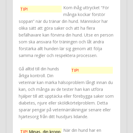
Kom ihåg uttrycket “För
TIP!
många kockar förstör
soppan” när du tränar din hund. Människor har
olika sätt att göra saker och att ha flera
befälhavare kan förvirra din hund. Utse en person
som ska ansvara för träningen och låt andra
förstärka allt hunden lär sig genom att följa
samma regler och respektera processen.
Gå alltid till din hunds
TIP!
årliga kontroll. Din
veterinär kan märka hälsoproblem långt innan du
kan, och många av de tester han kan utföra
hjälper till att upptäcka eller förebygga saker som
diabetes, njure eller sköldkörtelproblem. Detta
sparar pengar på veterinärräkningar senare eller
hjärtesorg från ditt husdjurs lidande.
När din hund har en
TIP!
Minas, din kropp