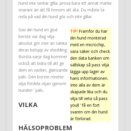
hund inte verkar gilla, prova bara ett annat märke
snarare än att få honom att äta. Du måste ta
reda på vad din hund gör och inte gillar.
Gav din hund en god
TIP!
Framför du har
borste var dag vilja
din hund monterad
absolut gör mer än sänka
med en microchip,
deras belopp av shedding.
vara säker och check
Borsta varje dag kommer
den data banken om
också att bidra till att ge
sällskap så pass vilja
dem en vacker, glänsande
lägga upp lager av
päls. Den borste rörelse
hans informationen.
vilja fördela oljan igenom
Inte alla av dem är
hunden ‘ päls.
skapade lika och du
vilja till veta så pass
VILKA
youll ‘ få en fort
svaren om din hund
är förlorad.
HÄLSOPROBLEM