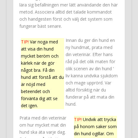
lära sig befallningen mer lätt användande den här
metod. Associera alltid det talade kommandot
och handgesten först och välj det system som
fungerar bäst senare.
Innan du ger din hund en
TIP!
Var noga med
ny hundmat, prata med
att visa din hund
din veterinär. Efter hans
mycket beröm och
råd på det olik maten för
kärlek när de gör
olik scenen av din hund ‘
något bra. Få din
liv kanna undvika sjukdom
hund att förstå att du
och mage upprörd. Var
är nöjd med
alltid försiktig när du
beteendet och
funderar på att mata din
förvänta dig att se
hund.
det igen.
Prata med din veterinär
TIP!
Undvik att trycka
om hur mycket mat din
på honom saker som
hund ska äta varje dag.
din hund ogillar. Om