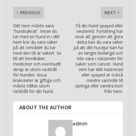
PREVIOUS
NEXT
Ditt hem måste vara
Få din hund spayed eller
“hundsäkrat”. Innan du
neutered. Forskning har
tar med en hund in i ditt
visat att genom att göra
hem bör du vara säker
detta kan du vara säker
på att området du tar
på att ditt husdjur kan ha
med den till är säkert. Se
en längre livslängd och
till att kemikalier,
inte vara i riskzonen för
mediciner och eventuellt
saker som cancer. Hund
skräp är utom räckhåll
vem har blitt kastrerad
för hunden. Vissa
eller spayed är också
krukväxter är giftiga och
mindre sannolik till
måste hållas utom
springa eller vandra bort
räckhåll för din hund.
från hem.
ABOUT THE AUTHOR
admin