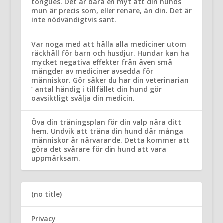
tongues. Det är bara en myt att din hunds
mun är precis som, eller renare, än din. Det är
inte nödvändigtvis sant.
Var noga med att hålla alla mediciner utom
räckhåll för barn och husdjur. Hundar kan ha
mycket negativa effekter från även små
mängder av mediciner avsedda för
människor. Gör säker du har din veterinarian
‘ antal händig i tillfället din hund gör
oavsiktligt svälja din medicin.
Öva din träningsplan för din valp nära ditt
hem. Undvik att träna din hund där många
människor är närvarande. Detta kommer att
göra det svårare för din hund att vara
uppmärksam.
(no title)
Privacy