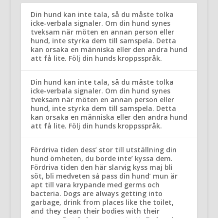
Din hund kan inte tala, så du måste tolka
icke-verbala signaler. Om din hund synes
tveksam när möten en annan person eller
hund, inte styrka dem till samspela. Detta
kan orsaka en människa eller den andra hund
att få lite. Följ din hunds kroppsspråk.
Din hund kan inte tala, så du måste tolka
icke-verbala signaler. Om din hund synes
tveksam när möten en annan person eller
hund, inte styrka dem till samspela. Detta
kan orsaka en människa eller den andra hund
att få lite. Följ din hunds kroppsspråk.
Fördriva tiden dess’ stor till utställning din
hund ömheten, du borde inte’ kyssa dem.
Fördriva tiden den här slarvig kyss maj bli
söt, bli medveten så pass din hund’ mun är
apt till vara krypande med germs och
bacteria. Dogs are always getting into
garbage, drink from places like the toilet,
and they clean their bodies with their