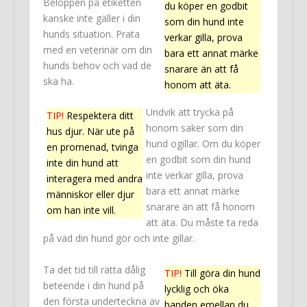
Beloppen på etiketten
du köper en godbit
kanske inte gäller i din
som din hund inte
hunds situation. Prata
verkar gilla, prova
med en veterinär om din
bara ett annat märke
hunds behov och vad de
snarare än att få
ska ha.
honom att äta.
Undvik att trycka på
TIP!
Respektera ditt
honom saker som din
hus djur. När ute på
hund ogillar. Om du köper
en promenad, tvinga
en godbit som din hund
inte din hund att
inte verkar gilla, prova
interagera med andra
bara ett annat märke
människor eller djur
snarare än att få honom
om han inte vill.
att äta. Du måste ta reda
på vad din hund gör och inte gillar.
Ta det tid till rätta dålig
TIP!
Till göra din hund
beteende i din hund på
lycklig och öka
den första underteckna av
banden emellan du,