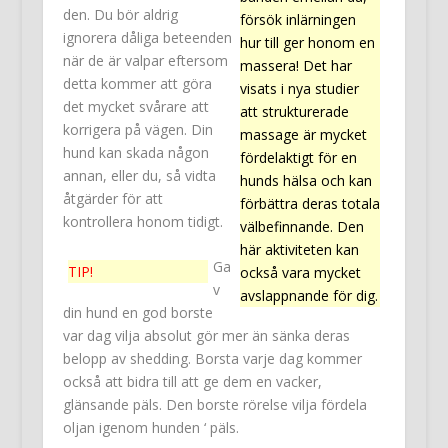
den. Du bör aldrig
försök inlärningen
ignorera dåliga beteenden
hur till ger honom en
när de är valpar eftersom
massera! Det har
detta kommer att göra
visats i nya studier
det mycket svårare att
att strukturerade
korrigera på vägen. Din
massage är mycket
hund kan skada någon
fördelaktigt för en
annan, eller du, så vidta
hunds hälsa och kan
åtgärder för att
förbättra deras totala
kontrollera honom tidigt.
välbefinnande. Den
här aktiviteten kan
Ga
TIP!
också vara mycket
v
avslappnande för dig.
din hund en god borste
var dag vilja absolut gör mer än sänka deras
belopp av shedding. Borsta varje dag kommer
också att bidra till att ge dem en vacker,
glänsande päls. Den borste rörelse vilja fördela
oljan igenom hunden ‘ päls.