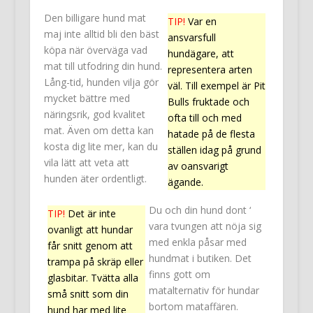
Den billigare hund mat
TIP!
Var en
maj inte alltid bli den bäst
ansvarsfull
köpa när överväga vad
hundägare, att
mat till utfodring din hund.
representera arten
Lång-tid, hunden vilja gör
väl. Till exempel är Pit
mycket bättre med
Bulls fruktade och
näringsrik, god kvalitet
ofta till och med
mat. Även om detta kan
hatade på de flesta
kosta dig lite mer, kan du
ställen idag på grund
vila lätt att veta att
av oansvarigt
hunden äter ordentligt.
ägande.
Du och din hund dont ‘
TIP!
Det är inte
vara tvungen att nöja sig
ovanligt att hundar
med enkla påsar med
får snitt genom att
hundmat i butiken. Det
trampa på skräp eller
finns gott om
glasbitar. Tvätta alla
matalternativ för hundar
små snitt som din
bortom mataffären.
hund har med lite